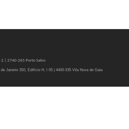
o 2 |
2740-265 Porto Salvo
e Janeiro 350, Edifício H, I 05 | 4400-335 Vila Nova de Gaia