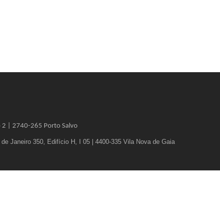
o 2 |
2740-265 Porto Salvo
e Janeiro 350, Edifício H, I 05 | 4400-335 Vila Nova de Gaia