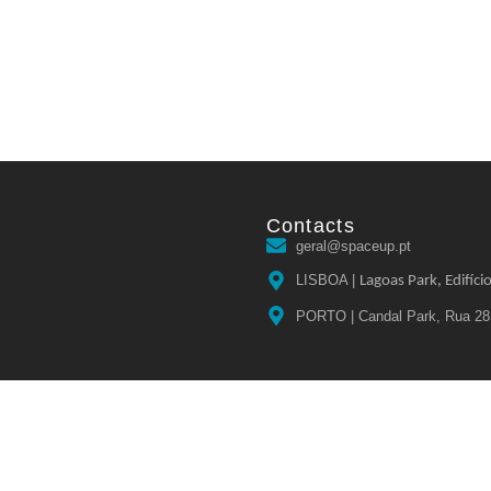
Contacts
geral@spaceup.pt
LISBOA |
Lagoas Park, Edifíci
PORTO | Candal Park, Rua 28 d