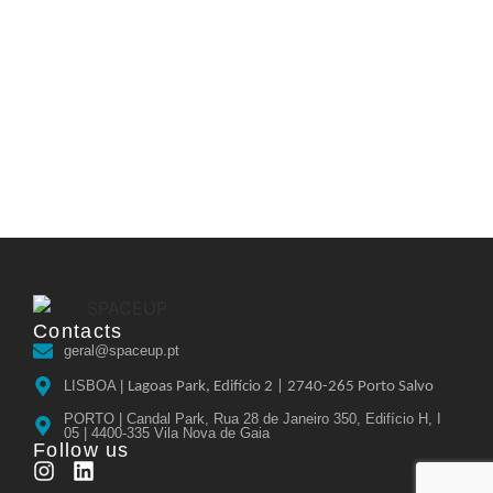
Contacts
geral@spaceup.pt
LISBOA |
Lagoas Park, Edifício 2 |
2740-265 Porto Salvo
PORTO | Candal Park, Rua 28 de Janeiro 350, Edifício H, I
05 | 4400-335 Vila Nova de Gaia
Follow us