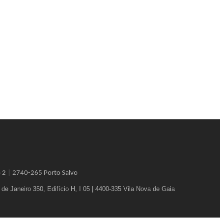
o 2 |
2740-265 Porto Salvo
e Janeiro 350, Edifício H, I 05 | 4400-335 Vila Nova de Gaia