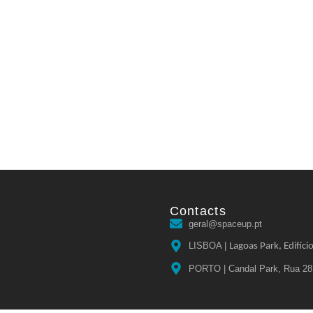
Contacts
geral@spaceup.pt
LISBOA |
Lagoas Park, Edifíci
PORTO | Candal Park, Rua 28 d